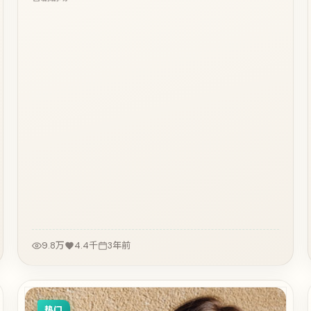
9.8万
4.4千
3年前
热门