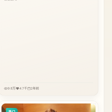
9.8万
4.7千
2年前
热门