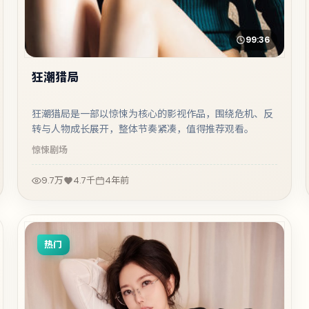
99:36
狂潮猎局
狂潮猎局是一部以惊悚为核心的影视作品，围绕危机、反
转与人物成长展开，整体节奏紧凑，值得推荐观看。
惊悚
剧场
9.7万
4.7千
4年前
热门