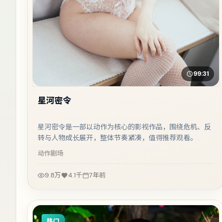
99:31
星河密令
星河密令是一部以动作为核心的影视作品，围绕危机、反
转与人物成长展开，整体节奏紧凑，值得推荐观看。
动作
剧场
9.8万
4.1千
7年前
热门