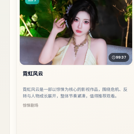
99:37
霓虹风云
霓虹风云是一部以惊悚为核心的影视作品，围绕危机、反
转与人物成长展开，整体节奏紧凑，值得推荐观看。
惊悚
剧场