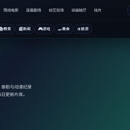
院线电影
连载剧场
综艺现场
动画映厅
找片
📚
📰
🎮
🍳
✈️
教育
新闻
游戏
美食
旅游
、泰剧与动漫纪录
每日更新片库。