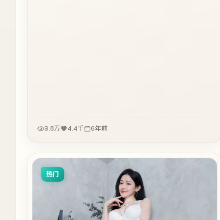
9.8万
4.4千
6年前
热门