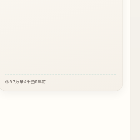
9.7万
4千
5年前