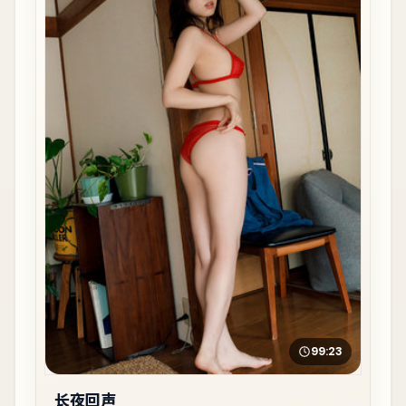
99:23
长夜回声