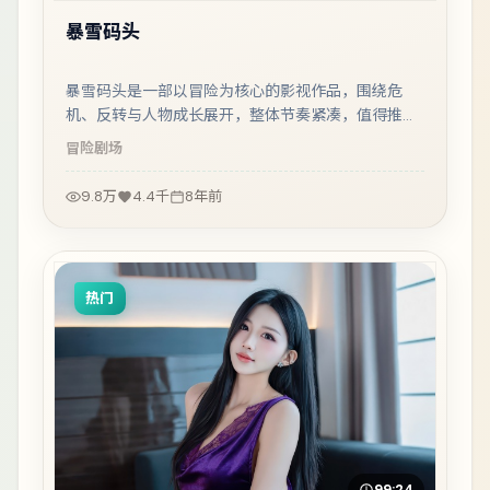
暴雪码头
暴雪码头是一部以冒险为核心的影视作品，围绕危
机、反转与人物成长展开，整体节奏紧凑，值得推荐
观看。
冒险
剧场
9.8万
4.4千
8年前
热门
99:24