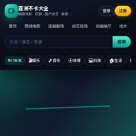
亚洲不卡大全
登录
注册
韩国电影 · 日剧 · 国产综艺 · 泰剧 · 高清正版不卡
首页
院线电影
连载剧场
综艺现场
动画映厅
找片
搜索
🎬
🎵
⚽
💻
🏠
📚
娱乐
音乐
体育
科技
生活
热门标签