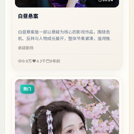
白昼悬案
白昼悬案是一部以悬疑为核心的影视作品，围绕危
机、反转与人物成长展开，整体节奏紧凑，值得推荐
观看。
悬疑
剧场
9.8万
4.3千
8年前
热门