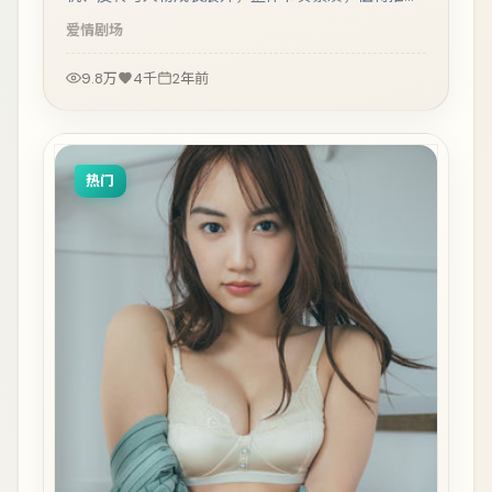
观看。
爱情
剧场
9.8万
4千
2年前
热门