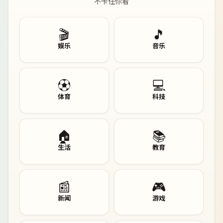
不卡任你看
🎬
🎵
娱乐
音乐
⚽
💻
体育
科技
🏠
📚
生活
教育
📰
🎮
新闻
游戏