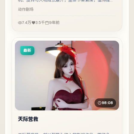
机、反转与人物成长展开，整体节奏紧凑，值得推荐
观看。
动作
剧场
7.4万
3.5千
9年前
最新
98:08
天际营救