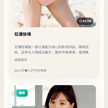
93:09
狂潮惊魂
狂潮惊魂是一部以喜剧为核心的影视作品，围绕危
机、反转与人物成长展开，整体节奏紧凑，值得推荐
观看。
喜剧
剧场
1.2万
2.2千
5年前
最新