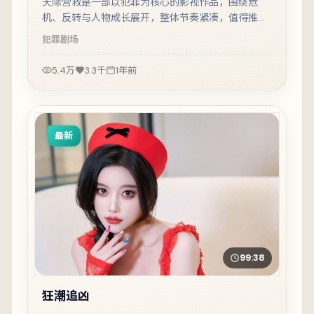
天际营救是一部以犯罪为核心的影视作品，围绕危
机、反转与人物成长展开，整体节奏紧凑，值得推荐
观看。
犯罪
剧场
5.4万
3.3千
1年前
最新
99:38
狂潮追凶