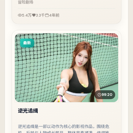
冒险
剧场
5.4万
3.3千
4年前
最新
99:20
逆光追缉
逆光追缉是一部以动作为核心的影视作品，围绕危