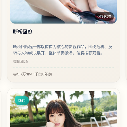
99:39
断桥回廊
断桥回廊是一部以惊悚为核心的影视作品，围绕危机、反
转与人物成长展开，整体节奏紧凑，值得推荐观看。
惊悚
剧场
9.7万
4.1千
8年前
热门