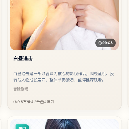
99:08
白昼追击
白昼追击是一部以冒险为核心的影视作品，围绕危机、反
转与人物成长展开，整体节奏紧凑，值得推荐观看。
冒险
剧场
9.8万
4.2千
4年前
热门