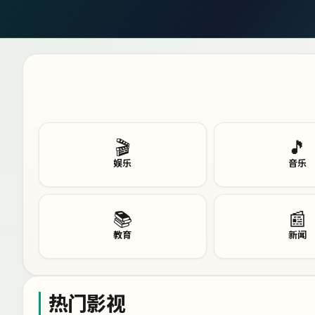
🎬
🎵
娱乐
音乐
📚
📰
教育
新闻
热门影视