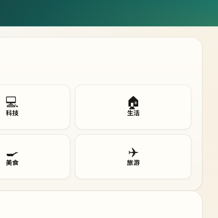
💻
🏠
科技
生活
🍳
✈️
美食
旅游