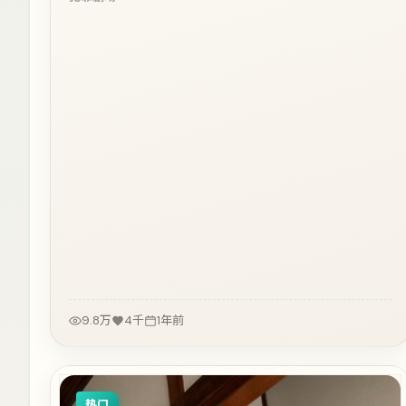
9.8万
4千
1年前
热门