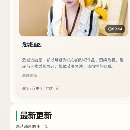
99:34
危城追凶
危城追凶是一部以悬疑为核心的影视作品，围绕危机、反
转与人物成长展开，整体节奏紧凑，值得推荐观看。
悬疑
剧场
9.7万
4千
3年前
最新更新
新片新剧同步上架