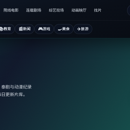
院线电影
连载剧场
综艺现场
动画映厅
找片
📚
📰
🎮
🍳
✈️
教育
新闻
游戏
美食
旅游
、泰剧与动漫纪录
每日更新片库。